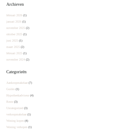
Archieven
februari 2026
(1)
januari 2026
(1)
november 2025
(2)
oktober 2025
(1)
juni 2025
(1)
maart 2025
(2)
februari 2025
(1)
november 2024
(2)
Categorieën
Aankoopmakelaar
(7)
Guides
(1)
Hypotheekadviseur
(4)
Rente
(3)
Uncategorized
(3)
verkoopmakelaar
(1)
Woning kopen
(4)
Woning verkopen
(1)