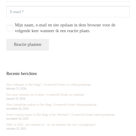
Mijn naam, e-mail en site opslaan in deze browser voor de
volgende keer wanneer ik een reactie plaats.
Reactie plaatsen
Recente berichten
Huis verkopen in Den Haag? | Swaneveld Estate uw verkoopmakelaar
februari 21, 2026
Een mooi moment om te delen | Swaneveld Estate uw makelaar
januari 19, 2026
Huis winterklaar maken in Den Haag | Swaneveld Estate Verkoopmakelaar
november 26, 2025
Eerste woning kopen in Den Haag of het Westland? | Swaneveld Estate Aankoopmakelaar
november 10, 2025
NHG in 2026: wat verandert er – en wat betekent dat voor woningkopers?
oktober 22, 2025