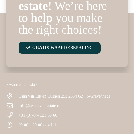
estate
! We’re here
to
help
you make
the right choices!
GRATIS WAARDEBEPALING
Swaneveld Estate
Laan van Eik en Duinen 252 2564 GZ ‘S-Gravenhage
info@swaneveldestate.nl
+31 (0)70 – 323 60 60
09:00 – 20:00 dagelijks