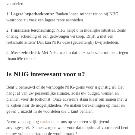
voordelen:
1.
Lagere hypotheekrente:
Banken lopen minder risico bij NHG,
waardoor zij vaak een lagere rente aanbieden.
2.
Financiële bescherming:
NHG helpt u in moeilijke situaties, zoals
ontslag, scheiding of een gedwongen verkoop. Blijft u met een
restschuld zitten? Dan kan NHG deze (gedeeltelijk) kwijtschelden.
3.
Meer zekerheid:
Met NHG weet u dat u extra beschermd bent tegen
financiële risico’s.
Is NHG interessant voor u?
Bent u benieuwd of de verhoogde NHG-grens voor u gunstig is? Het
hangt af van uw persoonlijke situatie, zoals uw budget, wensen en
plannen voor de toekomst. Onze adviseurs staan klaar om samen met u
te kijken naar de mogelijkheden. We maken berekeningen op maat en
geven u inzicht in de voordelen die u kunt behalen.
Neem vandaag nog
contact
met ons op voor een vrijblijvend
adviesgesprek. Samen zorgen we ervoor dat u optimaal voorbereid bent
op uw volgende stap op de woningmarkt!