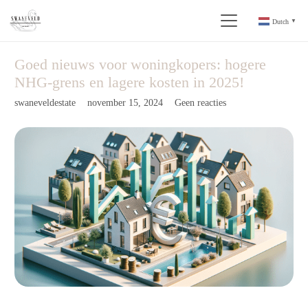
Dutch
▼
Goed nieuws voor woningkopers: hogere
NHG-grens en lagere kosten in 2025!
swaneveldestate
november 15, 2024
Geen reacties