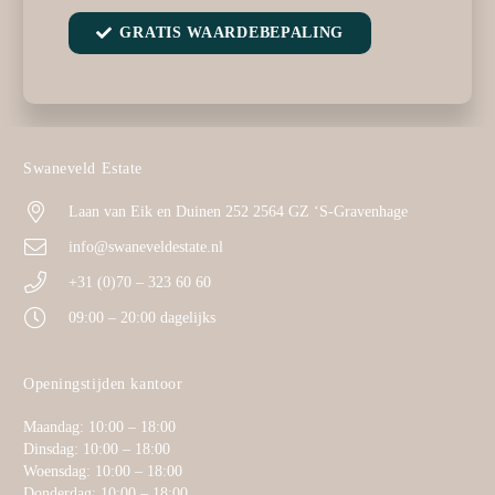
GRATIS WAARDEBEPALING
Swaneveld Estate
Laan van Eik en Duinen 252 2564 GZ ‘S-Gravenhage
info@swaneveldestate.nl
+31 (0)70 – 323 60 60
09:00 – 20:00 dagelijks
Openingstijden kantoor
Maandag: 10:00 – 18:00
Dinsdag: 10:00 – 18:00
Woensdag: 10:00 – 18:00
Donderdag: 10:00 – 18:00