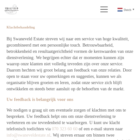
Dutch
▼
Klachtbehandeling
Bij Swaneveld Estate streven wij naar een service van hoge kwaliteit,
gecombineerd met een persoonlijke touch. Betrouwbaarheid,
betrokkenheid en resultaatgerichtheid vormen de kernwaarden van onze
dienstverlening. We begrijpen echter dat er momenten kunnen zijn
waarop onze klanten niet volledig tevreden zijn over onze service.
Daarom hechten wij groot belang aan feedback van onze relaties. Door
open te staan voor uw opmerkingen en suggesties, kunnen we als
organisatie blijven groeien en leren, zodat onze service zich blijft
ontwikkelen en steeds beter aansluit op de behoeften van de markt.
Uw feedback is belangrijk voor ons
We nodigen u graag uit om eventuele zorgen of klachten met ons te
bespreken. Uw feedback helpt ons om onze dienstverlening te
verbeteren en uw tevredenheid te waarborgen. U kunt uw klacht
telefonisch toelichten via
070 323 60 60
of een e-mail sturen naar
info@swaneveldestate.nl
. Wij streven ernaar om binnen twee