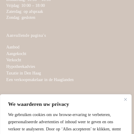
Vrijdag: 10:00 – 18:00
Zaterdag: op afspraak
Zondag: gesloten
Aanvullende pagina’s
Aanbod
Aangekocht
Verkocht
Hypotheekadvies
Taxatie in Den Haag
Een verkoopmakelaar in de Haaglanden
Aangesloten bij
We waarderen uw privacy
We gebruiken cookies om uw browse-ervaring te verbeteren,
gepersonaliseerde advertenties of inhoud weer te geven en ons
©
Swaneveld Estate
2024, alle rechten voorbehouden. | KvK:
verkeer te analyseren. Door op ‘Alles accepteren’ te klikken, stemt
73565385 | Hosted By
TRON Group