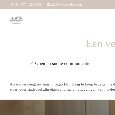
+31 (0)70 – 323 60 60
info@swaneveldestate.nl
Een ve
✔
Open en snelle communicatie
Als u overweegt uw huis in regio Den Haag te koop te zetten, i
waar ieder stadsdeel zijn eigen charme en uitdagingen kent, is d