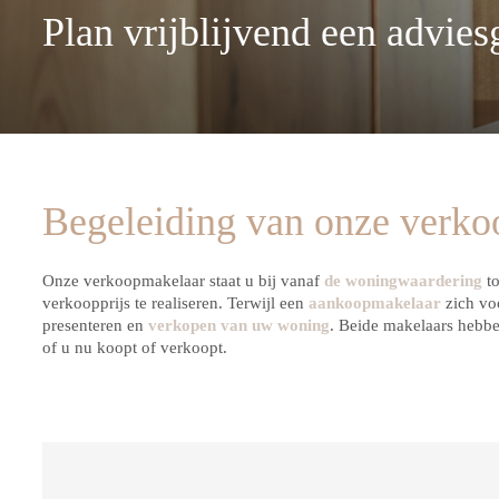
Plan vrijblijvend een advies
Begeleiding van onze verk
Onze verkoopmakelaar staat u bij vanaf
de woningwaardering
to
verkoopprijs te realiseren. Terwijl een
aankoopmakelaar
zich voo
presenteren en
verkopen van uw woning
. Beide makelaars hebben
of u nu koopt of verkoopt.