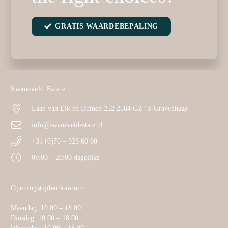
GRATIS WAARDEBEPALING
Swaneveld Estate
Laan van Eik en Duinen 252 2564 GZ ‘S-Gravenhage
info@swaneveldestate.nl
+31 (0)70 – 323 60 60
09:00 – 20:00 dagelijks
Openingstijden kantoor
Maandag: 10:00 – 18:00
Dinsdag: 10:00 – 18:00