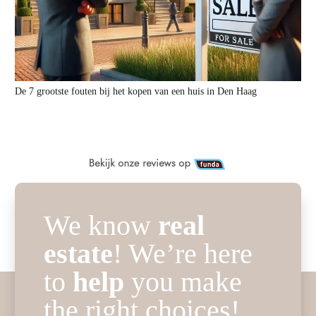
De 7 grootste fouten bij het kopen van een huis in Den Haag
We know
real
estate
! We’re here
to
help
you make
the right choices!