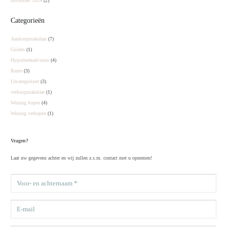
november 2024
(2)
Categorieën
Aankoopmakelaar
(7)
Guides
(1)
Hypotheekadviseur
(4)
Rente
(3)
Uncategorized
(3)
verkoopmakelaar
(1)
Woning kopen
(4)
Woning verkopen
(1)
Vragen?
Laat uw gegevens achter en wij zullen z.s.m. contact met u opnemen!