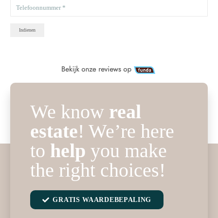
Indienen
We know
real
estate
! We’re here
to
help
you make
the right choices!
GRATIS WAARDEBEPALING