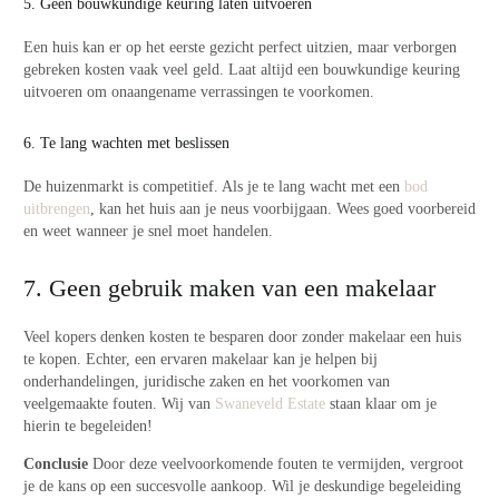
5. Geen bouwkundige keuring laten uitvoeren
Een huis kan er op het eerste gezicht perfect uitzien, maar verborgen
gebreken kosten vaak veel geld. Laat altijd een bouwkundige keuring
uitvoeren om onaangename verrassingen te voorkomen.
6. Te lang wachten met beslissen
De huizenmarkt is competitief. Als je te lang wacht met een
bod
uitbrengen
, kan het huis aan je neus voorbijgaan
. Wees goed voorbereid
en weet wanneer je snel moet handelen.
7. Geen gebruik maken van een makelaar
Veel kopers denken kosten te besparen door zonder makelaar een huis
te kopen. Echter, een ervaren makelaar kan je helpen bij
onderhandelingen, juridische zaken en het voorkomen van
veelgemaakte fouten. Wij van
Swaneveld Estate
staan klaar om je
hierin te begeleiden!
Conclusie
Door deze veelvoorkomende fouten te vermijden, vergroot
je de kans
op een succesvolle aa
nkoop. Wil je deskundige begeleiding