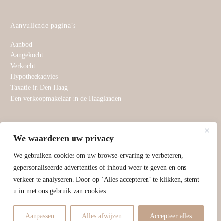
Aanvullende pagina’s
Aanbod
Aangekocht
Verkocht
Hypotheekadvies
Taxatie in Den Haag
Een verkoopmakelaar in de Haaglanden
Aangesloten bij
We waarderen uw privacy
We gebruiken cookies om uw browse-ervaring te verbeteren,
gepersonaliseerde advertenties of inhoud weer te geven en ons
©
Swaneveld Estate
2024, alle rechten voorbehouden. | KvK:
verkeer te analyseren. Door op ‘Alles accepteren’ te klikken, stemt
73565385 | Hosted By
TRON Group
u in met ons gebruik van cookies.
Privacybeleid
|
Disclaimer
Aanpassen
Alles afwijzen
Accepteer alles