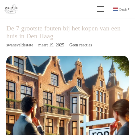
Dutch
▼
De 7 grootste fouten bij het kopen van een
huis in Den Haag
swaneveldestate
maart 19, 2025
Geen reacties