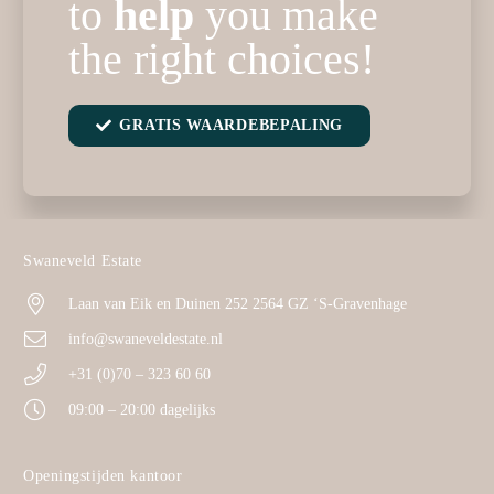
to
help
you make
the right choices!
GRATIS WAARDEBEPALING
Swaneveld Estate
Laan van Eik en Duinen 252 2564 GZ ‘S-Gravenhage
info@swaneveldestate.nl
+31 (0)70 – 323 60 60
09:00 – 20:00 dagelijks
Openingstijden kantoor