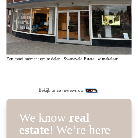
Een mooi moment om te delen | Swaneveld Estate uw makelaar
We know
real
estate
! We’re here