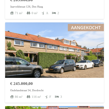
Jaarveldstraat 126, Den Haag
71
m²
0
m²
A
2
€
245.000,00
Oudelandstraat 54, Dordrecht
86
m²
116
m²
F
3