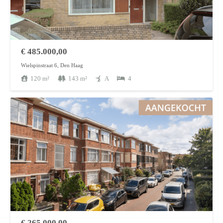
€
485.000,00
Wielspinstraat 6, Den Haag
120
m²
143
m²
A
4
€
265.000,00