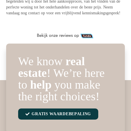
begeleiden wij u door het hele aankoopproces, van het vinden van de
perfecte woning tot het onderhandelen over de beste prijs. Neem
vandaag nog contact op voor een vrijblijvend kennismakingsgesprek!
We know
real
estate
! We’re here
to
help
you make
the right choices!
GRATIS WAARDEBEPALING