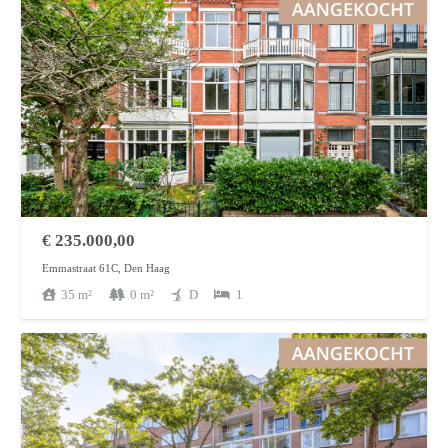
€
235.000,00
Emmastraat 61C, Den Haag
35
m²
0
m²
D
1