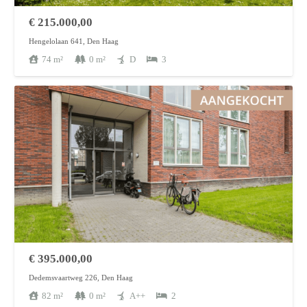
€
215.000,00
Hengelolaan 641, Den Haag
74
m²
0
m²
D
3
€
395.000,00
Dedemsvaartweg 226, Den Haag
82
m²
0
m²
A++
2