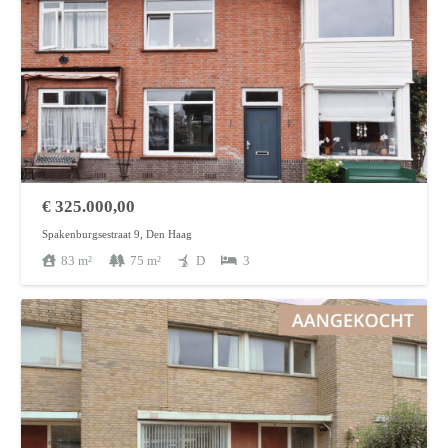
€
325.000,00
Spakenburgsestraat 9, Den Haag
83
m²
75
m²
D
3