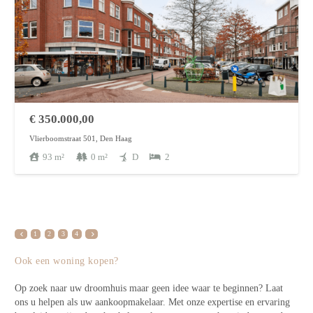
€
350.000,00
Vlierboomstraat 501, Den Haag
93
m²
0
m²
D
2
1
2
3
4
Ook een woning kopen?
Op zoek naar uw droomhuis maar geen idee waar te beginnen? Laat
ons u helpen als uw aankoopmakelaar. Met onze expertise en ervaring