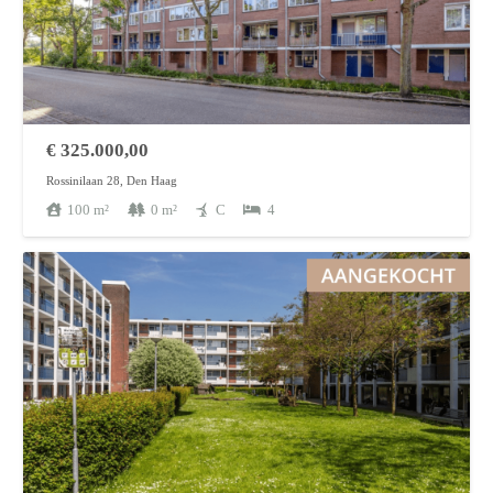
€
325.000,00
Rossinilaan 28, Den Haag
100
m²
0
m²
C
4