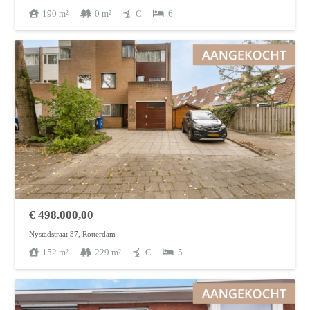
190
m²
0
m²
C
6
€
498.000,00
Nystadstraat 37, Rotterdam
152
m²
229
m²
C
5