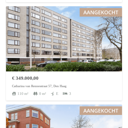
€
349.000,00
Catharina van Rennesstraat 57, Den Haag
110
m²
0
m²
E
3