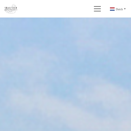
Dutch
▼