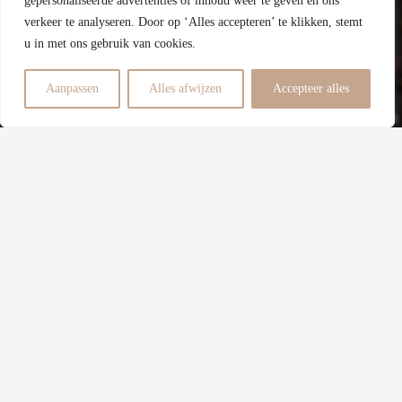
gepersonaliseerde advertenties of inhoud weer te geven en ons
verkeer te analyseren. Door op ‘Alles accepteren’ te klikken, stemt
Energielabel
u in met ons gebruik van cookies.
2
Aanpassen
Alles afwijzen
Accepteer alles
Slaapkamers