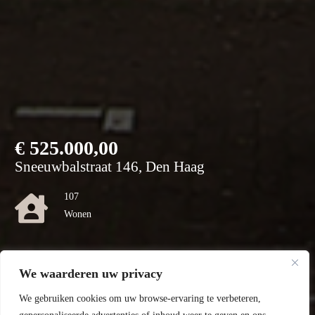
€
525.000,00
Sneeuwbalstraat 146, Den Haag
107
Wonen
0
We waarderen uw privacy
Perceel
We gebruiken cookies om uw browse-ervaring te verbeteren,
C