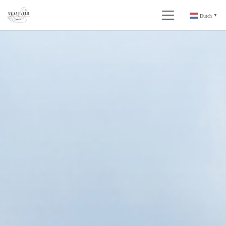
Dutch
▼