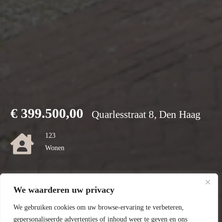
€
399.500,00
Quarlesstraat 8, Den Haag
123
Wonen
0
We waarderen uw privacy
Perceel
We gebruiken cookies om uw browse-ervaring te verbeteren,
C
gepersonaliseerde advertenties of inhoud weer te geven en ons