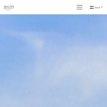
Dutch
▼