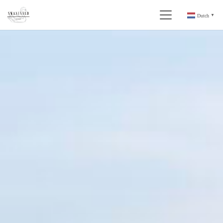
Dutch
▼