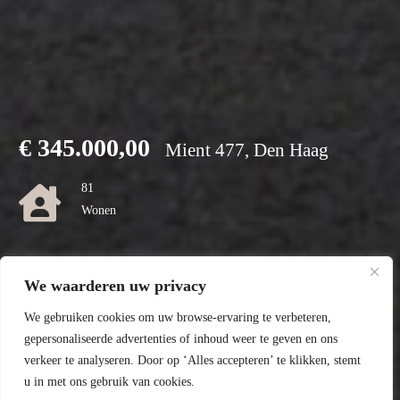
€
345.000,00
Mient 477, Den Haag
81
Wonen
0
We waarderen uw privacy
Perceel
We gebruiken cookies om uw browse-ervaring te verbeteren,
C
gepersonaliseerde advertenties of inhoud weer te geven en ons
verkeer te analyseren. Door op ‘Alles accepteren’ te klikken, stemt
Energielabel
u in met ons gebruik van cookies.