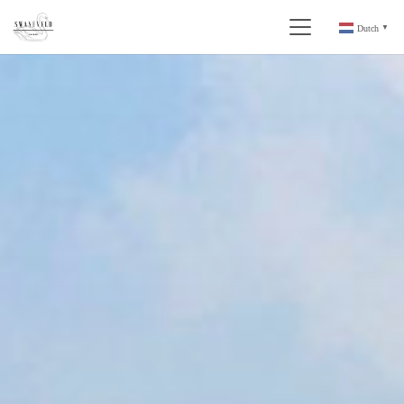
Dutch
▼