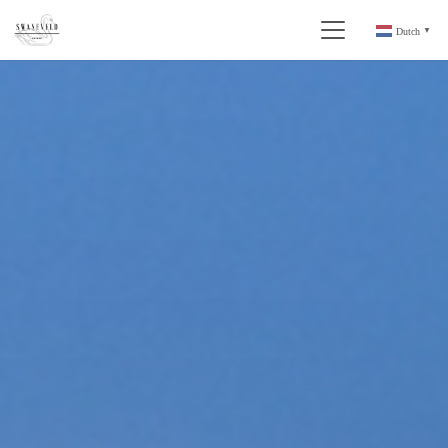
Dutch
▼