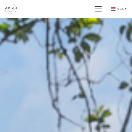
Dutch
▼