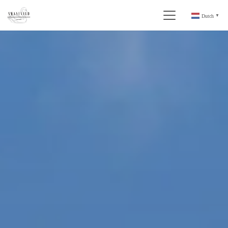
Dutch
▼