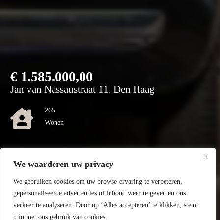
€
1.585.000,00
Jan van Nassaustraat 11, Den Haag
265
Wonen
220
We waarderen uw privacy
Perceel
We gebruiken cookies om uw browse-ervaring te verbeteren,
B
gepersonaliseerde advertenties of inhoud weer te geven en ons
verkeer te analyseren. Door op ‘Alles accepteren’ te klikken, stemt
Energielabel
u in met ons gebruik van cookies.