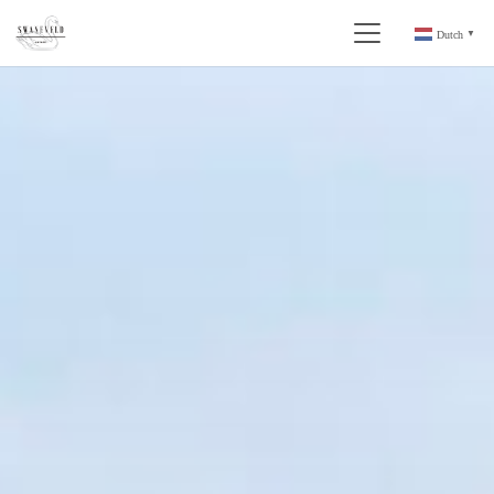
Dutch
▼