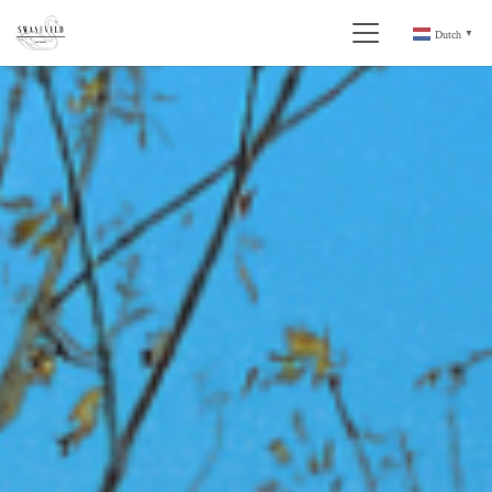
Dutch
▼