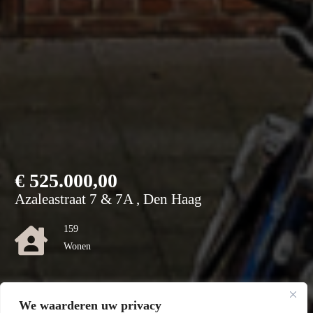
€
525.000,00
Azaleastraat 7 & 7A , Den Haag
159
Wonen
0
We waarderen uw privacy
Perceel