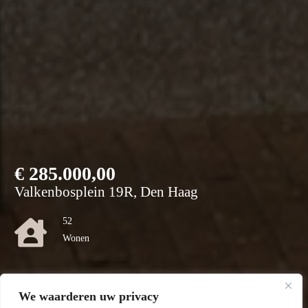
€
285.000,00
Valkenbosplein 19R, Den Haag
52
Wonen
0
We waarderen uw privacy
Perceel