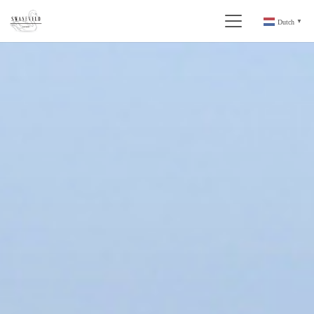
Dutch
▼