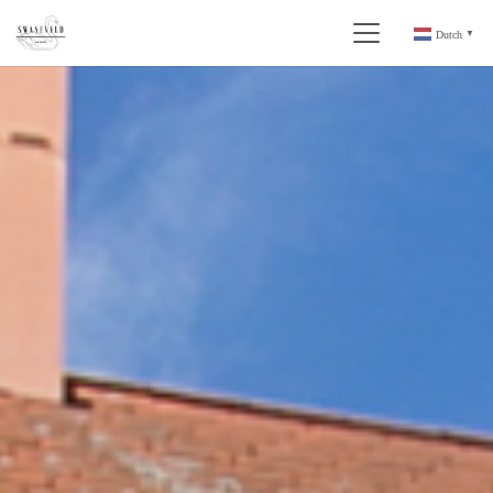
Dutch
▼