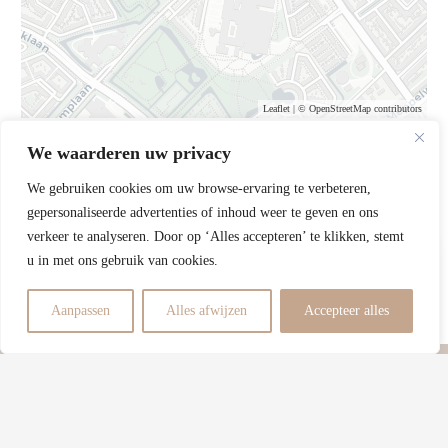
Leaflet
| ©
OpenStreetMap
contributors
We waarderen uw privacy
We gebruiken cookies om uw browse-ervaring te verbeteren,
gepersonaliseerde advertenties of inhoud weer te geven en ons
verkeer te analyseren. Door op ‘Alles accepteren’ te klikken, stemt
u in met ons gebruik van cookies.
We know
real
estate
! We’re here
Aanpassen
Alles afwijzen
Accepteer alles
to
help
you make
the right choices!